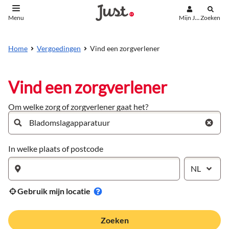
Mijn Just
Zoeken
Menu
aar de inhoud
aar het einde
Vind een zorgverlener
Home
Vergoedingen
Vind een zorgverlener
Om welke zorg of zorgverlener gaat het?
In welke plaats of postcode
NL
Gebruik mijn locatie
Zoeken