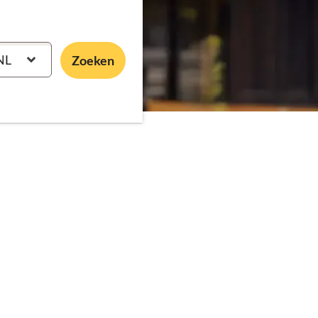
NL
Zoeken