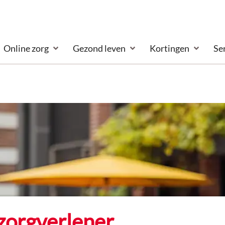
Online zorg
Gezond leven
Kortingen
Se
zorgverlener