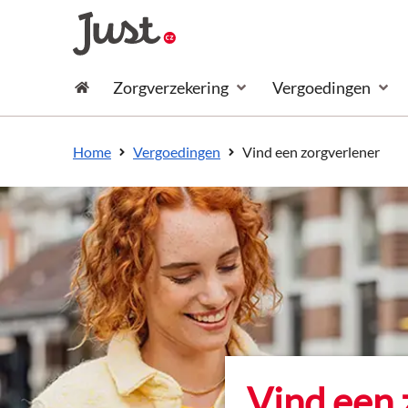
naar de inhoud
Zorgverzekering
Vergoedingen
naar het einde
Consument
Vind een zorgverlener
Home
Vergoedingen
Vind een 