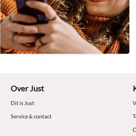
Over Just
Dit is Just
V
Service & contact
T
C