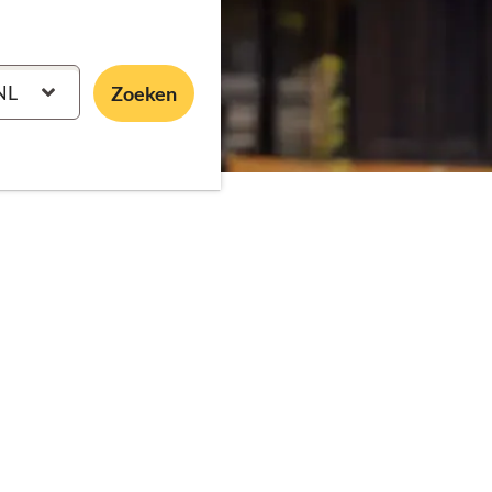
NL
Zoeken