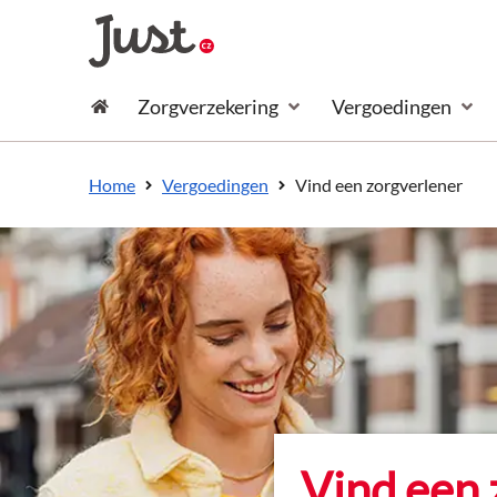
naar de inhoud
Zorgverzekering
Vergoedingen
naar het einde
Consument
Vind een zorgverlener
Home
Vergoedingen
Vind een 