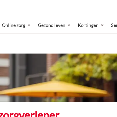
Online zorg
Gezond leven
Kortingen
Se
zorgverlener