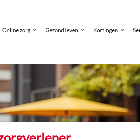
Online zorg
Gezond leven
Kortingen
Se
zorgverlener