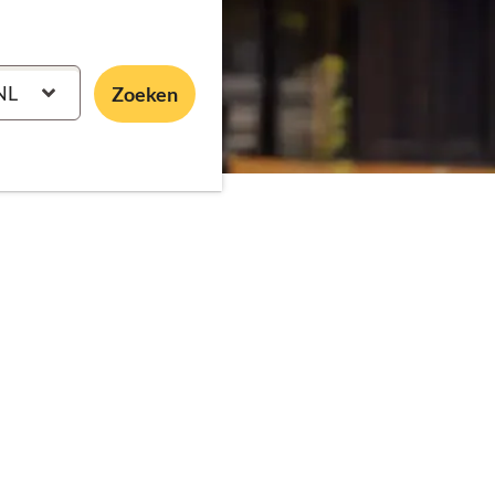
NL
Zoeken