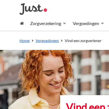
naar de inhoud
Zorgverzekering
Vergoedingen
naar het einde
Consument
Vind een zorgverlener
Home
Vergoedingen
Vind een 