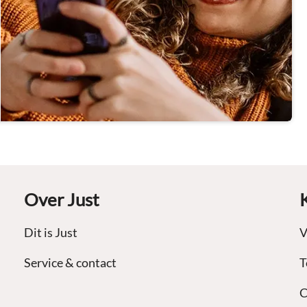
Over Just
Dit is Just
V
Service & contact
T
C