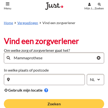
Mijn Just
Zoeken
Menu
aar de inhoud
aar het einde
Vind een zorgverlener
Home
Vergoedingen
Vind een zorgverlener
Om welke zorg of zorgverlener gaat het?
In welke plaats of postcode
NL
Gebruik mijn locatie
Zoeken