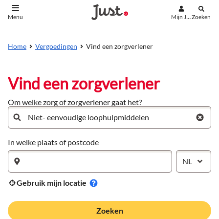
Mijn Just
Zoeken
Menu
aar de inhoud
aar het einde
Vind een zorgverlener
Home
Vergoedingen
Vind een zorgverlener
Om welke zorg of zorgverlener gaat het?
In welke plaats of postcode
NL
Gebruik mijn locatie
Zoeken