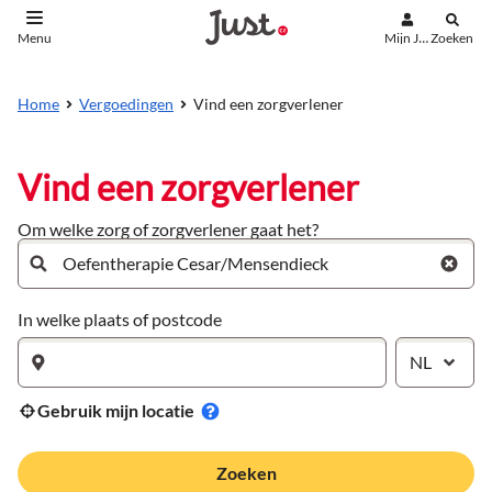
Mijn Just
Zoeken
Menu
aar de inhoud
aar het einde
Vind een zorgverlener
Home
Vergoedingen
Vind een zorgverlener
Om welke zorg of zorgverlener gaat het?
In welke plaats of postcode
NL
Gebruik mijn locatie
Zoeken