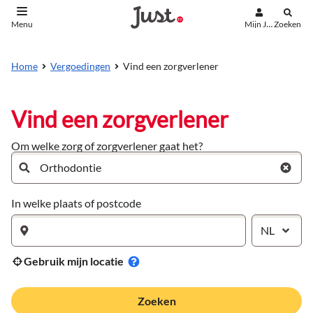
Mijn Just
Zoeken
Menu
aar de inhoud
aar het einde
Vind een zorgverlener
Home
Vergoedingen
Vind een zorgverlener
Om welke zorg of zorgverlener gaat het?
In welke plaats of postcode
NL
Gebruik mijn locatie
Zoeken