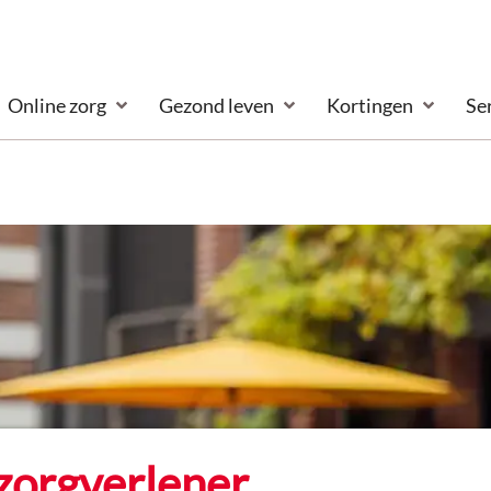
Online zorg
Gezond leven
Kortingen
Se
zorgverlener