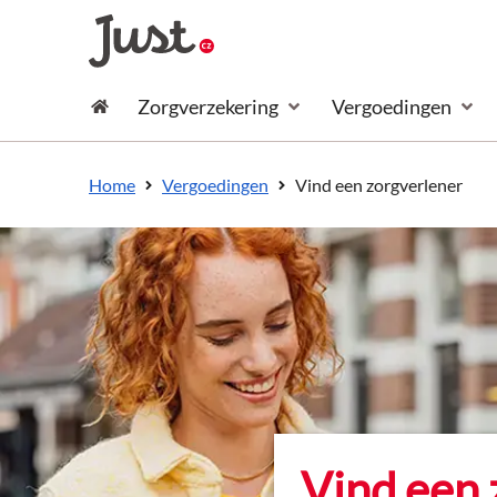
naar de inhoud
Zorgverzekering
Vergoedingen
naar het einde
Consument
Vind een zorgverlener
Home
Vergoedingen
Vind een 