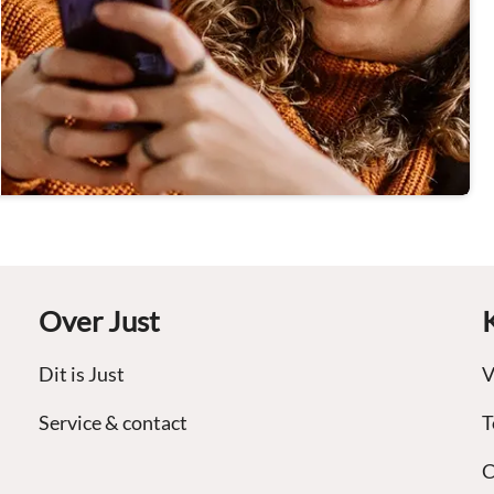
Over Just
Dit is Just
V
Service & contact
T
C