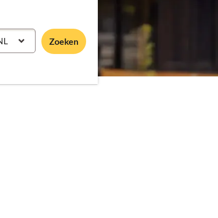
NL
Zoeken