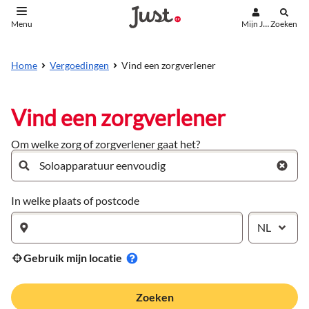
Mijn Just
Zoeken
Menu
aar de inhoud
aar het einde
Vind een zorgverlener
Home
Vergoedingen
Vind een zorgverlener
Om welke zorg of zorgverlener gaat het?
In welke plaats of postcode
NL
Gebruik mijn locatie
Zoeken