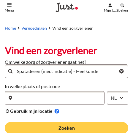
Mijn Just
Zoeken
Menu
aar de inhoud
aar het einde
Vind een zorgverlener
Home
Vergoedingen
Vind een zorgverlener
Om welke zorg of zorgverlener gaat het?
In welke plaats of postcode
NL
Gebruik mijn locatie
Zoeken